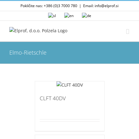
Skip
Pokličite nas: +386 (0)3 7000 780
|
Email: info@elprof.si
to
content
Elmo-Rietschle
CLFT 40DV