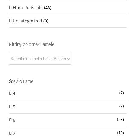
Elmo-Rietschle
(46)
Uncategorized
(0)
Filtriraj po oznaki lamele
Število Lamel
(7)
4
(2)
5
(23)
6
(10)
7